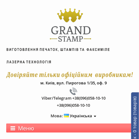
м. Київ, вул. Пирогова 1/35, оф. 9
Viber/Telegram +38(096)058-10-10
0
т
о
в
а
р
(
т
о
в
а
р
і
в
)
-
0
.
0
г
р
+38(096)058-10-10
Мова:
Українська
Меню