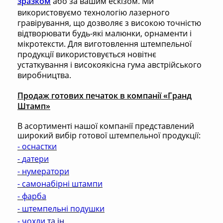
зразком
або за вашим ескізом. Ми
використовуємо технологію лазерного
гравірування, що дозволяє з високою точністю
відтворювати будь-які малюнки, орнаменти і
мікротексти. Для виготовлення штемпельної
продукції використовується новітнє
устаткування і високоякісна гума австрійського
виробництва.
Продаж готових печаток в компанії «Гранд
Штамп»
В асортименті нашої компанії представлений
широкий вибір готової штемпельної продукції:
-
оснастки
-
датери
-
нумератори
-
самонабірні штампи
-
фарба
-
штемпельні подушки
-
чохли
та ін.