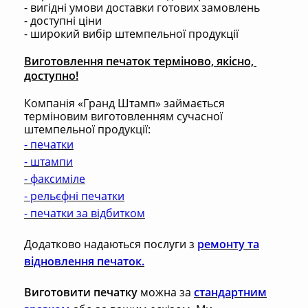
- вигідні умови доставки
готових замовлень
- доступні ціни
- широкий вибір штемпельної продукції
Виготовлення печаток терміново, якісно, ​​
доступно!
Компанія «Гранд Штамп» займається
терміновим виготовленням сучасної
штемпельної продукції:
-
печатки
-
штампи
-
факсиміле
-
рельєфні печатки
-
печатки за відбитком
Додатково надаються послуги з
ремонту та
відновлення печаток.
Виготовити печатку
можна за
стандартним