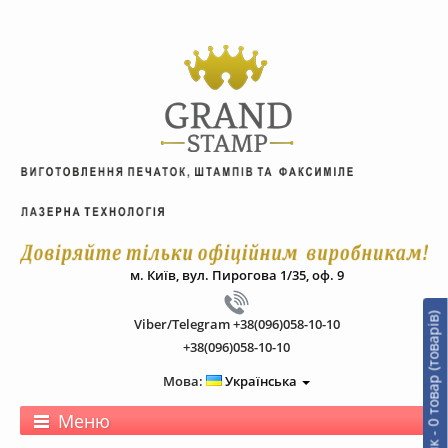
м. Київ, вул. Пирогова 1/35, оф. 9
0
т
о
в
а
р
(
т
о
в
а
р
і
в
)
-
0
.
0
г
р
Viber/Telegram +38(096)058-10-10
+38(096)058-10-10
Мова:
Українська
Меню