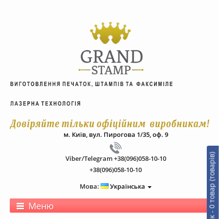
м. Київ, вул. Пирогова 1/35, оф. 9
0
т
о
в
а
р
(
т
о
в
а
р
і
в
)
-
0
.
0
г
р
Viber/Telegram +38(096)058-10-10
+38(096)058-10-10
Мова:
Українська
Меню